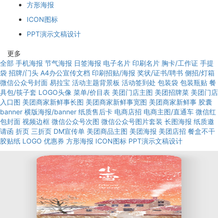
方形海报
ICON图标
PPT演示文稿设计
更多
全部
手机海报
节气海报
日签海报
电子名片
印刷名片
胸卡/工作证
手提
袋
招牌/门头
A4办公宣传文档
印刷招贴/海报
奖状/证书/聘书
侧招/灯箱
微信公众号封面
易拉宝
活动主题背景板
活动签到处
包装袋
包装瓶贴
餐
具包/筷子套
LOGO头像
菜单/价目表
美团门店主图
美团招牌菜
美团门店
入口图
美团商家新鲜事长图
美团商家新鲜事宽图
美团商家新鲜事
胶囊
banner
横版海报/banner
纸质售后卡
电商店招
电商主图/直通车
微信红
包封面
视频边框
微信公众号次图
微信公众号图片套装
长图海报
纸质邀
请函
折页
三折页
DM宣传单
美团商品主图
美团海报
美团店招
餐盒不干
胶贴纸
LOGO
优惠券
方形海报
ICON图标
PPT演示文稿设计