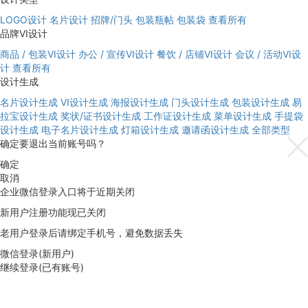
LOGO设计
名片设计
招牌/门头
包装瓶帖
包装袋
查看所有
品牌VI设计
商品 / 包装VI设计
办公 / 宣传VI设计
餐饮 / 店铺VI设计
会议 / 活动VI设
计
查看所有
设计生成
名片设计生成
VI设计生成
海报设计生成
门头设计生成
包装设计生成
易
拉宝设计生成
奖状/证书设计生成
工作证设计生成
菜单设计生成
手提袋
设计生成
电子名片设计生成
灯箱设计生成
邀请函设计生成
全部类型
确定要退出当前账号吗？
确定
取消
企业微信登录入口将于近期关闭
新用户注册功能现已关闭
老用户登录后请绑定手机号，避免数据丢失
微信登录(新用户)
继续登录(已有账号)