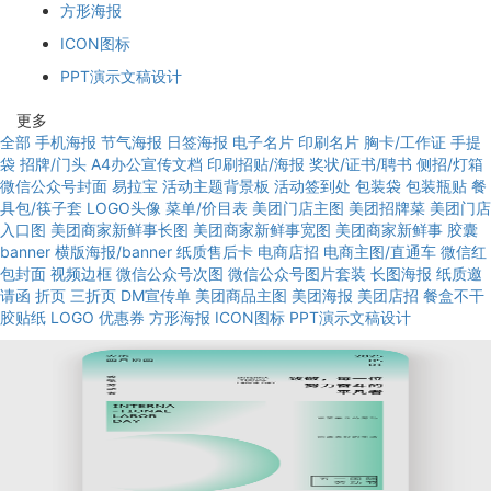
方形海报
ICON图标
PPT演示文稿设计
更多
全部
手机海报
节气海报
日签海报
电子名片
印刷名片
胸卡/工作证
手提
袋
招牌/门头
A4办公宣传文档
印刷招贴/海报
奖状/证书/聘书
侧招/灯箱
微信公众号封面
易拉宝
活动主题背景板
活动签到处
包装袋
包装瓶贴
餐
具包/筷子套
LOGO头像
菜单/价目表
美团门店主图
美团招牌菜
美团门店
入口图
美团商家新鲜事长图
美团商家新鲜事宽图
美团商家新鲜事
胶囊
banner
横版海报/banner
纸质售后卡
电商店招
电商主图/直通车
微信红
包封面
视频边框
微信公众号次图
微信公众号图片套装
长图海报
纸质邀
请函
折页
三折页
DM宣传单
美团商品主图
美团海报
美团店招
餐盒不干
胶贴纸
LOGO
优惠券
方形海报
ICON图标
PPT演示文稿设计