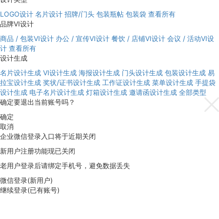
LOGO设计
名片设计
招牌/门头
包装瓶帖
包装袋
查看所有
品牌VI设计
商品 / 包装VI设计
办公 / 宣传VI设计
餐饮 / 店铺VI设计
会议 / 活动VI设
计
查看所有
设计生成
名片设计生成
VI设计生成
海报设计生成
门头设计生成
包装设计生成
易
拉宝设计生成
奖状/证书设计生成
工作证设计生成
菜单设计生成
手提袋
设计生成
电子名片设计生成
灯箱设计生成
邀请函设计生成
全部类型
确定要退出当前账号吗？
确定
取消
企业微信登录入口将于近期关闭
新用户注册功能现已关闭
老用户登录后请绑定手机号，避免数据丢失
微信登录(新用户)
继续登录(已有账号)