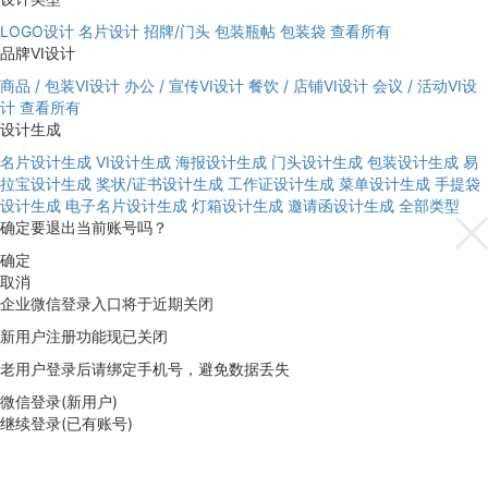
LOGO设计
名片设计
招牌/门头
包装瓶帖
包装袋
查看所有
品牌VI设计
商品 / 包装VI设计
办公 / 宣传VI设计
餐饮 / 店铺VI设计
会议 / 活动VI设
计
查看所有
设计生成
名片设计生成
VI设计生成
海报设计生成
门头设计生成
包装设计生成
易
拉宝设计生成
奖状/证书设计生成
工作证设计生成
菜单设计生成
手提袋
设计生成
电子名片设计生成
灯箱设计生成
邀请函设计生成
全部类型
确定要退出当前账号吗？
确定
取消
企业微信登录入口将于近期关闭
新用户注册功能现已关闭
老用户登录后请绑定手机号，避免数据丢失
微信登录(新用户)
继续登录(已有账号)