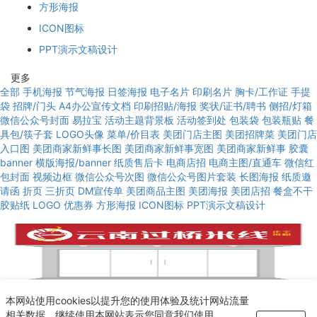
方形海报
ICON图标
PPT演示文稿设计
更多
全部
手机海报
节气海报
日签海报
电子名片
印刷名片
胸卡/工作证
手提
袋
招牌/门头
A4办公宣传文档
印刷招贴/海报
奖状/证书/聘书
侧招/灯箱
微信公众号封面
易拉宝
活动主题背景板
活动签到处
包装袋
包装瓶贴
餐
具包/筷子套
LOGO头像
菜单/价目表
美团门店主图
美团招牌菜
美团门店
入口图
美团商家新鲜事长图
美团商家新鲜事宽图
美团商家新鲜事
胶囊
banner
横版海报/banner
纸质售后卡
电商店招
电商主图/直通车
微信红
包封面
视频边框
微信公众号次图
微信公众号图片套装
长图海报
纸质邀
请函
折页
三折页
DM宣传单
美团商品主图
美团海报
美团店招
餐盒不干
胶贴纸
LOGO
优惠券
方形海报
ICON图标
PPT演示文稿设计
使用模板
本网站使用cookies以提升您的使用体验及统计网站流量
红色餐饮行业特色过桥米线门头招牌设计
相关数据。继续使用本网站表示您同意我们使用