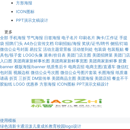
方形海报
ICON图标
PPT演示文稿设计
更多
全部
手机海报
节气海报
日签海报
电子名片
印刷名片
胸卡/工作证
手提
袋
招牌/门头
A4办公宣传文档
印刷招贴/海报
奖状/证书/聘书
侧招/灯箱
微信公众号封面
易拉宝
活动主题背景板
活动签到处
包装袋
包装瓶贴
餐
具包/筷子套
LOGO头像
菜单/价目表
美团门店主图
美团招牌菜
美团门店
入口图
美团商家新鲜事长图
美团商家新鲜事宽图
美团商家新鲜事
胶囊
banner
横版海报/banner
纸质售后卡
电商店招
电商主图/直通车
微信红
包封面
视频边框
微信公众号次图
微信公众号图片套装
长图海报
纸质邀
请函
折页
三折页
DM宣传单
美团商品主图
美团海报
美团店招
餐盒不干
胶贴纸
LOGO
优惠券
方形海报
ICON图标
PPT演示文稿设计
使用模板
绿色清新卡通活泼儿童成长教育校园logo设计