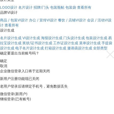
LOGO设计
名片设计
招牌/门头
包装瓶帖
包装袋
查看所有
品牌VI设计
商品 / 包装VI设计
办公 / 宣传VI设计
餐饮 / 店铺VI设计
会议 / 活动VI设
计
查看所有
设计生成
名片设计生成
VI设计生成
海报设计生成
门头设计生成
包装设计生成
易
拉宝设计生成
奖状/证书设计生成
工作证设计生成
菜单设计生成
手提袋
设计生成
电子名片设计生成
灯箱设计生成
邀请函设计生成
全部类型
确定要退出当前账号吗？
确定
取消
企业微信登录入口将于近期关闭
新用户注册功能现已关闭
老用户登录后请绑定手机号，避免数据丢失
微信登录(新用户)
继续登录(已有账号)