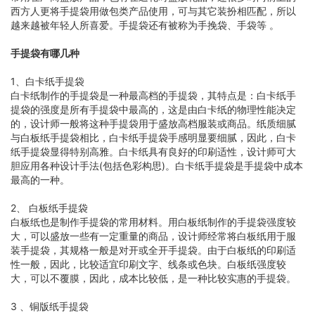
西方人更将手提袋用做包类产品使用，可与其它装扮相匹配，所以
越来越被年轻人所喜爱。手提袋还有被称为手挽袋、手袋等 。
手提袋有哪几种
1、白卡纸手提袋
白卡纸制作的手提袋是一种最高档的手提袋，其特点是：白卡纸手
提袋的强度是所有手提袋中最高的，这是由白卡纸的物理性能决定
的，设计师一般将这种手提袋用于盛放高档服装或商品。纸质细腻
与白板纸手提袋相比，白卡纸手提袋手感明显要细腻，因此，白卡
纸手提袋显得特别高雅。白卡纸具有良好的印刷适性，设计师可大
胆应用各种设计手法(包括色彩构思)。白卡纸手提袋是手提袋中成本
最高的一种。
2、 白板纸手提袋
白板纸也是制作手提袋的常用材料。用白板纸制作的手提袋强度较
大，可以盛放一些有一定重量的商品，设计师经常将白板纸用于服
装手提袋，其规格一般是对开或全开手提袋。由于白板纸的印刷适
性一般，因此，比较适宜印刷文字、线条或色块。白板纸强度较
大，可以不覆膜，因此，成本比较低，是一种比较实惠的手提袋。
3 、铜版纸手提袋