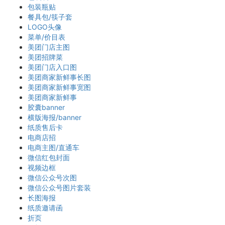
包装瓶贴
餐具包/筷子套
LOGO头像
菜单/价目表
美团门店主图
美团招牌菜
美团门店入口图
美团商家新鲜事长图
美团商家新鲜事宽图
美团商家新鲜事
胶囊banner
横版海报/banner
纸质售后卡
电商店招
电商主图/直通车
微信红包封面
视频边框
微信公众号次图
微信公众号图片套装
长图海报
纸质邀请函
折页