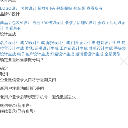
LOGO设计
名片设计
招牌/门头
包装瓶帖
包装袋
查看所有
品牌VI设计
商品 / 包装VI设计
办公 / 宣传VI设计
餐饮 / 店铺VI设计
会议 / 活动VI设
计
查看所有
设计生成
名片设计生成
VI设计生成
海报设计生成
门头设计生成
包装设计生成
易
拉宝设计生成
奖状/证书设计生成
工作证设计生成
菜单设计生成
手提袋
设计生成
电子名片设计生成
灯箱设计生成
邀请函设计生成
全部类型
确定要退出当前账号吗？
确定
取消
企业微信登录入口将于近期关闭
新用户注册功能现已关闭
老用户登录后请绑定手机号，避免数据丢失
微信登录(新用户)
继续登录(已有账号)