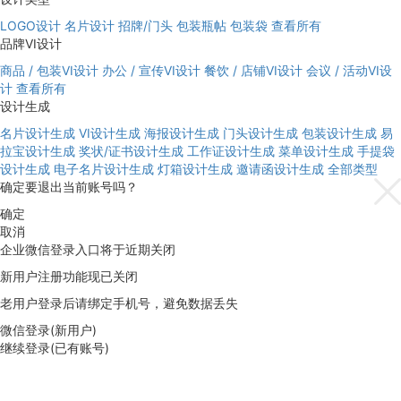
LOGO设计
名片设计
招牌/门头
包装瓶帖
包装袋
查看所有
品牌VI设计
商品 / 包装VI设计
办公 / 宣传VI设计
餐饮 / 店铺VI设计
会议 / 活动VI设
计
查看所有
设计生成
名片设计生成
VI设计生成
海报设计生成
门头设计生成
包装设计生成
易
拉宝设计生成
奖状/证书设计生成
工作证设计生成
菜单设计生成
手提袋
设计生成
电子名片设计生成
灯箱设计生成
邀请函设计生成
全部类型
确定要退出当前账号吗？
确定
取消
企业微信登录入口将于近期关闭
新用户注册功能现已关闭
老用户登录后请绑定手机号，避免数据丢失
微信登录(新用户)
继续登录(已有账号)