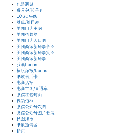
包装瓶贴
餐具包/筷子套
LOGO头像
菜单/价目表
美团门店主图
美团招牌菜
美团门店入口图
美团商家新鲜事长图
美团商家新鲜事宽图
美团商家新鲜事
胶囊banner
横版海报/banner
纸质售后卡
电商店招
电商主图/直通车
微信红包封面
视频边框
微信公众号次图
微信公众号图片套装
长图海报
纸质邀请函
折页