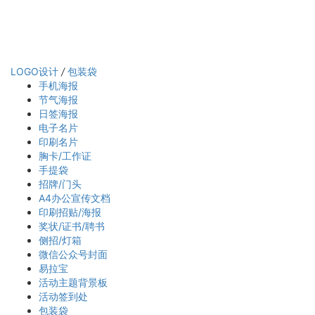
LOGO设计
/
包装袋
手机海报
节气海报
日签海报
电子名片
印刷名片
胸卡/工作证
手提袋
招牌/门头
A4办公宣传文档
印刷招贴/海报
奖状/证书/聘书
侧招/灯箱
微信公众号封面
易拉宝
活动主题背景板
活动签到处
包装袋