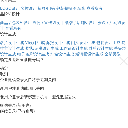
LOGO设计
名片设计
招牌/门头
包装瓶帖
包装袋
查看所有
品牌VI设计
商品 / 包装VI设计
办公 / 宣传VI设计
餐饮 / 店铺VI设计
会议 / 活动VI设
计
查看所有
设计生成
名片设计生成
VI设计生成
海报设计生成
门头设计生成
包装设计生成
易
拉宝设计生成
奖状/证书设计生成
工作证设计生成
菜单设计生成
手提袋
设计生成
电子名片设计生成
灯箱设计生成
邀请函设计生成
全部类型
确定要退出当前账号吗？
确定
取消
企业微信登录入口将于近期关闭
新用户注册功能现已关闭
老用户登录后请绑定手机号，避免数据丢失
微信登录(新用户)
继续登录(已有账号)