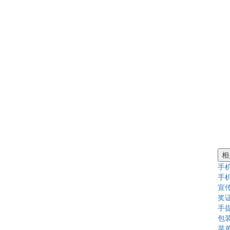
相
手
手
宣
奖
手
包
菜