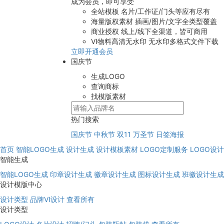
成为会员，即可享受
全站模板
名片/工作证/门头等应有尽有
海量版权素材
插画/图片/文字全类型覆盖
商业授权
线上/线下全渠道，皆可商用
VI物料高清无水印
无水印多格式文件下载
立即开通会员
国庆节
生成LOGO
查询商标
找模版素材
热门搜索
国庆节
中秋节
双11
万圣节
日签海报
首页
智能LOGO生成
设计生成
设计模板素材
LOGO定制服务
LOGO设
智能生成
智能LOGO生成
印章设计生成
徽章设计生成
图标设计生成
班徽设计生成
设计模版中心
设计类型
品牌VI设计
查看所有
设计类型