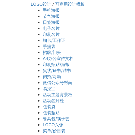
LOGO设计
/
可商用设计模板
手机海报
节气海报
日签海报
电子名片
印刷名片
胸卡/工作证
手提袋
招牌/门头
A4办公宣传文档
印刷招贴/海报
奖状/证书/聘书
侧招/灯箱
微信公众号封面
易拉宝
活动主题背景板
活动签到处
包装袋
包装瓶贴
餐具包/筷子套
LOGO头像
菜单/价目表