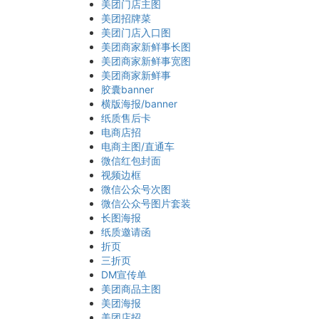
美团门店主图
美团招牌菜
美团门店入口图
美团商家新鲜事长图
美团商家新鲜事宽图
美团商家新鲜事
胶囊banner
横版海报/banner
纸质售后卡
电商店招
电商主图/直通车
微信红包封面
视频边框
微信公众号次图
微信公众号图片套装
长图海报
纸质邀请函
折页
三折页
DM宣传单
美团商品主图
美团海报
美团店招