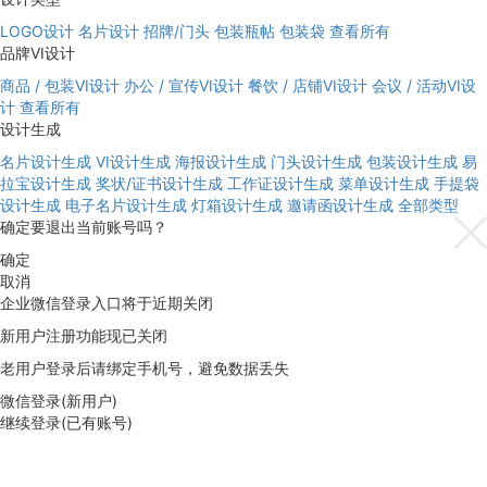
LOGO设计
名片设计
招牌/门头
包装瓶帖
包装袋
查看所有
品牌VI设计
商品 / 包装VI设计
办公 / 宣传VI设计
餐饮 / 店铺VI设计
会议 / 活动VI设
计
查看所有
设计生成
名片设计生成
VI设计生成
海报设计生成
门头设计生成
包装设计生成
易
拉宝设计生成
奖状/证书设计生成
工作证设计生成
菜单设计生成
手提袋
设计生成
电子名片设计生成
灯箱设计生成
邀请函设计生成
全部类型
确定要退出当前账号吗？
确定
取消
企业微信登录入口将于近期关闭
新用户注册功能现已关闭
老用户登录后请绑定手机号，避免数据丢失
微信登录(新用户)
继续登录(已有账号)