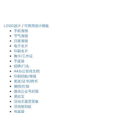
LOGO设计
/
可商用设计模板
手机海报
节气海报
日签海报
电子名片
印刷名片
胸卡/工作证
手提袋
招牌/门头
A4办公宣传文档
印刷招贴/海报
奖状/证书/聘书
侧招/灯箱
微信公众号封面
易拉宝
活动主题背景板
活动签到处
包装袋