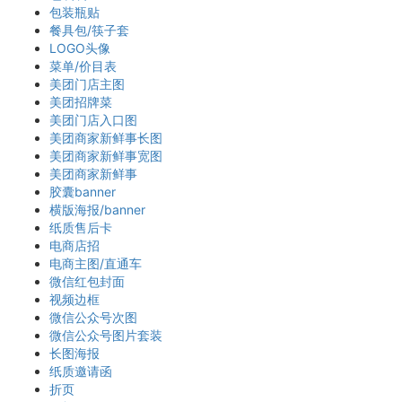
包装瓶贴
餐具包/筷子套
LOGO头像
菜单/价目表
美团门店主图
美团招牌菜
美团门店入口图
美团商家新鲜事长图
美团商家新鲜事宽图
美团商家新鲜事
胶囊banner
横版海报/banner
纸质售后卡
电商店招
电商主图/直通车
微信红包封面
视频边框
微信公众号次图
微信公众号图片套装
长图海报
纸质邀请函
折页