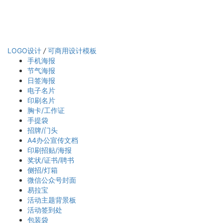
LOGO设计
/
可商用设计模板
手机海报
节气海报
日签海报
电子名片
印刷名片
胸卡/工作证
手提袋
招牌/门头
A4办公宣传文档
印刷招贴/海报
奖状/证书/聘书
侧招/灯箱
微信公众号封面
易拉宝
活动主题背景板
活动签到处
包装袋