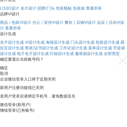
LOGO设计
名片设计
招牌/门头
包装瓶帖
包装袋
查看所有
品牌VI设计
商品 / 包装VI设计
办公 / 宣传VI设计
餐饮 / 店铺VI设计
会议 / 活动VI设
计
查看所有
设计生成
名片设计生成
VI设计生成
海报设计生成
门头设计生成
包装设计生成
易
拉宝设计生成
奖状/证书设计生成
工作证设计生成
菜单设计生成
手提袋
设计生成
电子名片设计生成
灯箱设计生成
邀请函设计生成
全部类型
确定要退出当前账号吗？
确定
取消
企业微信登录入口将于近期关闭
新用户注册功能现已关闭
老用户登录后请绑定手机号，避免数据丢失
微信登录(新用户)
继续登录(已有账号)