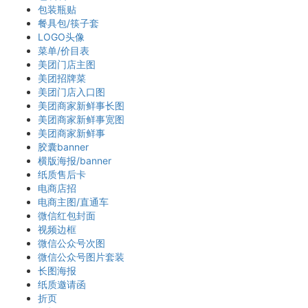
包装瓶贴
餐具包/筷子套
LOGO头像
菜单/价目表
美团门店主图
美团招牌菜
美团门店入口图
美团商家新鲜事长图
美团商家新鲜事宽图
美团商家新鲜事
胶囊banner
横版海报/banner
纸质售后卡
电商店招
电商主图/直通车
微信红包封面
视频边框
微信公众号次图
微信公众号图片套装
长图海报
纸质邀请函
折页