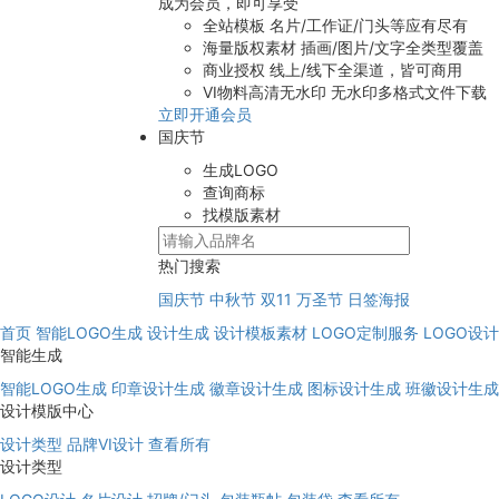
成为会员，即可享受
全站模板
名片/工作证/门头等应有尽有
海量版权素材
插画/图片/文字全类型覆盖
商业授权
线上/线下全渠道，皆可商用
VI物料高清无水印
无水印多格式文件下载
立即开通会员
国庆节
生成LOGO
查询商标
找模版素材
热门搜索
国庆节
中秋节
双11
万圣节
日签海报
首页
智能LOGO生成
设计生成
设计模板素材
LOGO定制服务
LOGO设
智能生成
智能LOGO生成
印章设计生成
徽章设计生成
图标设计生成
班徽设计生成
设计模版中心
设计类型
品牌VI设计
查看所有
设计类型