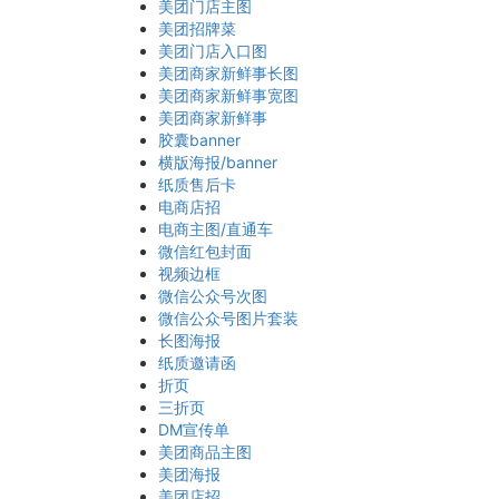
美团门店主图
美团招牌菜
美团门店入口图
美团商家新鲜事长图
美团商家新鲜事宽图
美团商家新鲜事
胶囊banner
横版海报/banner
纸质售后卡
电商店招
电商主图/直通车
微信红包封面
视频边框
微信公众号次图
微信公众号图片套装
长图海报
纸质邀请函
折页
三折页
DM宣传单
美团商品主图
美团海报
美团店招