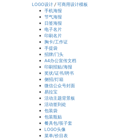
LOGO设计
/
可商用设计模板
手机海报
节气海报
日签海报
电子名片
印刷名片
胸卡/工作证
手提袋
招牌/门头
A4办公宣传文档
印刷招贴/海报
奖状/证书/聘书
侧招/灯箱
微信公众号封面
易拉宝
活动主题背景板
活动签到处
包装袋
包装瓶贴
餐具包/筷子套
LOGO头像
菜单/价目表