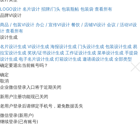
LOGO设计
名片设计
招牌/门头
包装瓶帖
包装袋
查看所有
品牌VI设计
商品 / 包装VI设计
办公 / 宣传VI设计
餐饮 / 店铺VI设计
会议 / 活动VI设
计
查看所有
设计生成
名片设计生成
VI设计生成
海报设计生成
门头设计生成
包装设计生成
易
拉宝设计生成
奖状/证书设计生成
工作证设计生成
菜单设计生成
手提袋
设计生成
电子名片设计生成
灯箱设计生成
邀请函设计生成
全部类型
确定要退出当前账号吗？
确定
取消
企业微信登录入口将于近期关闭
新用户注册功能现已关闭
老用户登录后请绑定手机号，避免数据丢失
微信登录(新用户)
继续登录(已有账号)