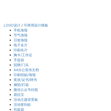
LOGO设计
/
可商用设计模板
手机海报
节气海报
日签海报
电子名片
印刷名片
胸卡/工作证
手提袋
招牌/门头
A4办公宣传文档
印刷招贴/海报
奖状/证书/聘书
侧招/灯箱
微信公众号封面
易拉宝
活动主题背景板
活动签到处
包装袋