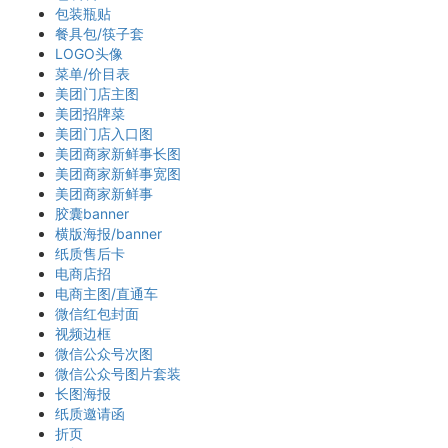
包装瓶贴
餐具包/筷子套
LOGO头像
菜单/价目表
美团门店主图
美团招牌菜
美团门店入口图
美团商家新鲜事长图
美团商家新鲜事宽图
美团商家新鲜事
胶囊banner
横版海报/banner
纸质售后卡
电商店招
电商主图/直通车
微信红包封面
视频边框
微信公众号次图
微信公众号图片套装
长图海报
纸质邀请函
折页