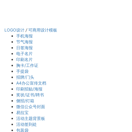
LOGO设计
/
可商用设计模板
手机海报
节气海报
日签海报
电子名片
印刷名片
胸卡/工作证
手提袋
招牌/门头
A4办公宣传文档
印刷招贴/海报
奖状/证书/聘书
侧招/灯箱
微信公众号封面
易拉宝
活动主题背景板
活动签到处
包装袋