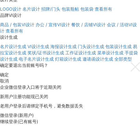
LOGO设计
名片设计
招牌/门头
包装瓶帖
包装袋
查看所有
品牌VI设计
商品 / 包装VI设计
办公 / 宣传VI设计
餐饮 / 店铺VI设计
会议 / 活动VI设
计
查看所有
设计生成
名片设计生成
VI设计生成
海报设计生成
门头设计生成
包装设计生成
易
拉宝设计生成
奖状/证书设计生成
工作证设计生成
菜单设计生成
手提袋
设计生成
电子名片设计生成
灯箱设计生成
邀请函设计生成
全部类型
确定要退出当前账号吗？
确定
取消
企业微信登录入口将于近期关闭
新用户注册功能现已关闭
老用户登录后请绑定手机号，避免数据丢失
微信登录(新用户)
继续登录(已有账号)