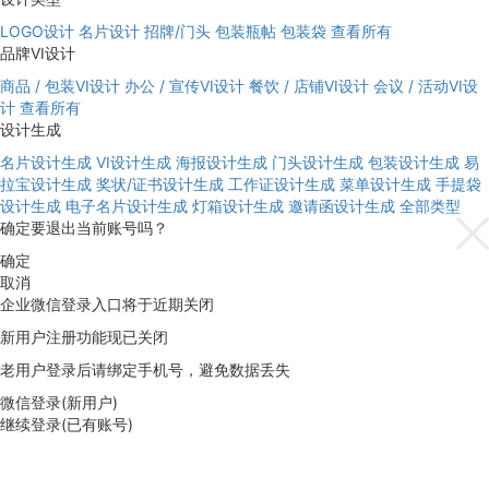
LOGO设计
名片设计
招牌/门头
包装瓶帖
包装袋
查看所有
品牌VI设计
商品 / 包装VI设计
办公 / 宣传VI设计
餐饮 / 店铺VI设计
会议 / 活动VI设
计
查看所有
设计生成
名片设计生成
VI设计生成
海报设计生成
门头设计生成
包装设计生成
易
拉宝设计生成
奖状/证书设计生成
工作证设计生成
菜单设计生成
手提袋
设计生成
电子名片设计生成
灯箱设计生成
邀请函设计生成
全部类型
确定要退出当前账号吗？
确定
取消
企业微信登录入口将于近期关闭
新用户注册功能现已关闭
老用户登录后请绑定手机号，避免数据丢失
微信登录(新用户)
继续登录(已有账号)