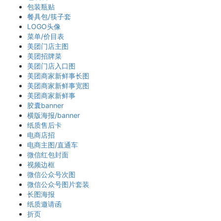
包装瓶贴
餐具包/筷子套
LOGO头像
菜单/价目表
美团门店主图
美团招牌菜
美团门店入口图
美团商家新鲜事长图
美团商家新鲜事宽图
美团商家新鲜事
胶囊banner
横版海报/banner
纸质售后卡
电商店招
电商主图/直通车
微信红包封面
视频边框
微信公众号次图
微信公众号图片套装
长图海报
纸质邀请函
折页