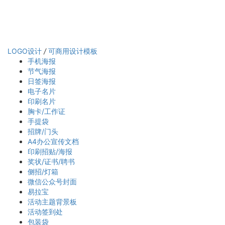
LOGO设计
/
可商用设计模板
手机海报
节气海报
日签海报
电子名片
印刷名片
胸卡/工作证
手提袋
招牌/门头
A4办公宣传文档
印刷招贴/海报
奖状/证书/聘书
侧招/灯箱
微信公众号封面
易拉宝
活动主题背景板
活动签到处
包装袋