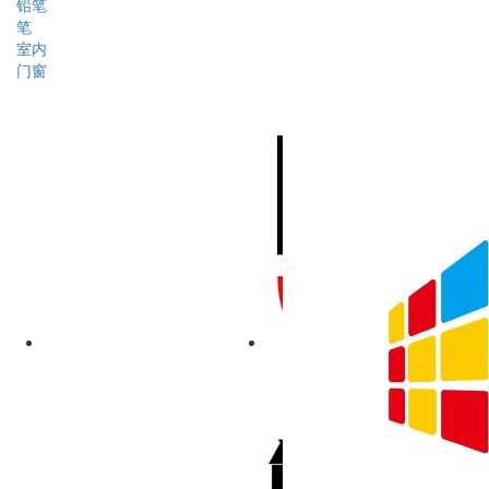
铅笔
笔
室内
门窗