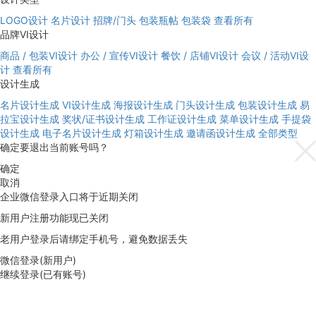
LOGO设计
名片设计
招牌/门头
包装瓶帖
包装袋
查看所有
品牌VI设计
商品 / 包装VI设计
办公 / 宣传VI设计
餐饮 / 店铺VI设计
会议 / 活动VI设
计
查看所有
设计生成
名片设计生成
VI设计生成
海报设计生成
门头设计生成
包装设计生成
易
拉宝设计生成
奖状/证书设计生成
工作证设计生成
菜单设计生成
手提袋
设计生成
电子名片设计生成
灯箱设计生成
邀请函设计生成
全部类型
确定要退出当前账号吗？
确定
取消
企业微信登录入口将于近期关闭
新用户注册功能现已关闭
老用户登录后请绑定手机号，避免数据丢失
微信登录(新用户)
继续登录(已有账号)