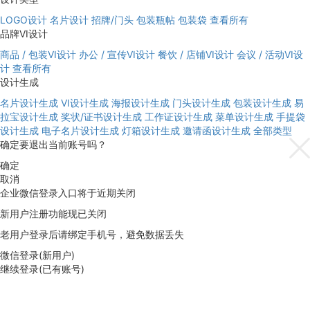
LOGO设计
名片设计
招牌/门头
包装瓶帖
包装袋
查看所有
品牌VI设计
商品 / 包装VI设计
办公 / 宣传VI设计
餐饮 / 店铺VI设计
会议 / 活动VI设
计
查看所有
设计生成
名片设计生成
VI设计生成
海报设计生成
门头设计生成
包装设计生成
易
拉宝设计生成
奖状/证书设计生成
工作证设计生成
菜单设计生成
手提袋
设计生成
电子名片设计生成
灯箱设计生成
邀请函设计生成
全部类型
确定要退出当前账号吗？
确定
取消
企业微信登录入口将于近期关闭
新用户注册功能现已关闭
老用户登录后请绑定手机号，避免数据丢失
微信登录(新用户)
继续登录(已有账号)