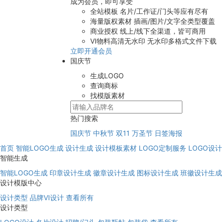
成为会员，即可享受
全站模板
名片/工作证/门头等应有尽有
海量版权素材
插画/图片/文字全类型覆盖
商业授权
线上/线下全渠道，皆可商用
VI物料高清无水印
无水印多格式文件下载
立即开通会员
国庆节
生成LOGO
查询商标
找模版素材
热门搜索
国庆节
中秋节
双11
万圣节
日签海报
首页
智能LOGO生成
设计生成
设计模板素材
LOGO定制服务
LOGO设
智能生成
智能LOGO生成
印章设计生成
徽章设计生成
图标设计生成
班徽设计生成
设计模版中心
设计类型
品牌VI设计
查看所有
设计类型