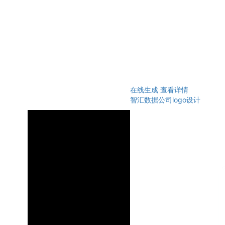
在线生成
查看详情
智汇数据公司logo设计