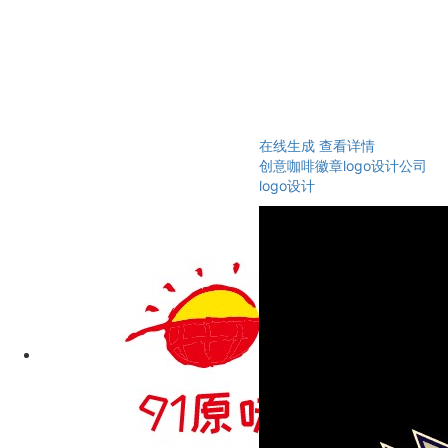
在线生成
查看详情
创意咖啡徽章logo设计公司
logo设计