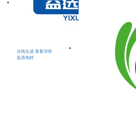
在线生成
查看详情
益选地材