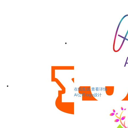
在线生成
查看详情
AI公司logo设计