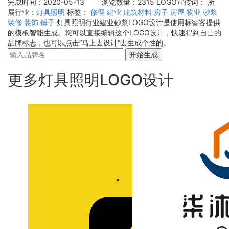
完成时间：2020-05-13
浏览数量：2315
LOGO宣传词：
所
属行业：
灯具照明
标签：
修理
建业
建筑材料
房子
房屋
物业
砂浆
装修
装饰
锤子
灯具照明行业建业砂浆LOGO设计是使用标智客提供
的模板智能生成。您可以直接编辑这个LOGO设计，快速得到自己的
品牌标志，也可以点击“马上去设计”去生成个性的。
开始生成
更多灯具照明LOGO设计