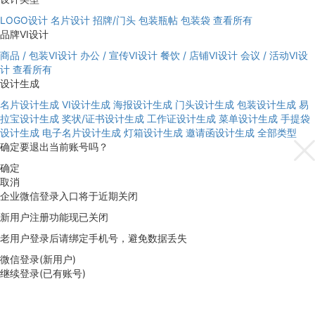
LOGO设计
名片设计
招牌/门头
包装瓶帖
包装袋
查看所有
品牌VI设计
商品 / 包装VI设计
办公 / 宣传VI设计
餐饮 / 店铺VI设计
会议 / 活动VI设
计
查看所有
设计生成
名片设计生成
VI设计生成
海报设计生成
门头设计生成
包装设计生成
易
拉宝设计生成
奖状/证书设计生成
工作证设计生成
菜单设计生成
手提袋
设计生成
电子名片设计生成
灯箱设计生成
邀请函设计生成
全部类型
确定要退出当前账号吗？
确定
取消
企业微信登录入口将于近期关闭
新用户注册功能现已关闭
老用户登录后请绑定手机号，避免数据丢失
微信登录(新用户)
继续登录(已有账号)