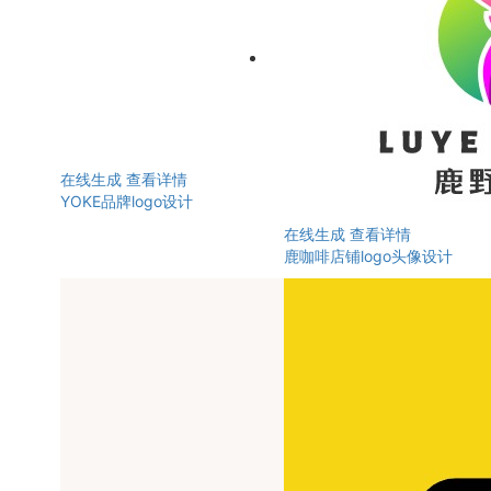
在线生成
查看详情
YOKE品牌logo设计
在线生成
查看详情
鹿咖啡店铺logo头像设计