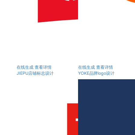
在线生成
查看详情
在线生成
查看详情
JIEPU店铺标志设计
YOKE品牌logo设计