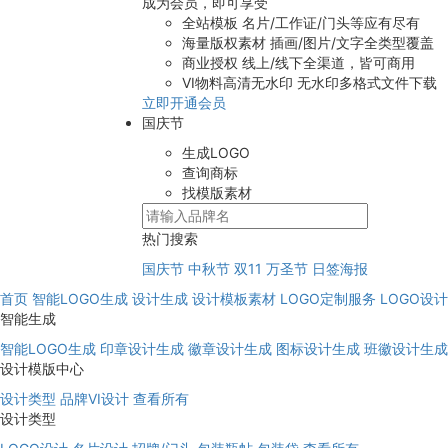
成为会员，即可享受
全站模板
名片/工作证/门头等应有尽有
海量版权素材
插画/图片/文字全类型覆盖
商业授权
线上/线下全渠道，皆可商用
VI物料高清无水印
无水印多格式文件下载
立即开通会员
国庆节
生成LOGO
查询商标
找模版素材
热门搜索
国庆节
中秋节
双11
万圣节
日签海报
首页
智能LOGO生成
设计生成
设计模板素材
LOGO定制服务
LOGO设
智能生成
智能LOGO生成
印章设计生成
徽章设计生成
图标设计生成
班徽设计生成
设计模版中心
设计类型
品牌VI设计
查看所有
设计类型