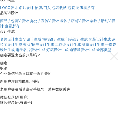
LOGO设计
名片设计
招牌/门头
包装瓶帖
包装袋
查看所有
品牌VI设计
商品 / 包装VI设计
办公 / 宣传VI设计
餐饮 / 店铺VI设计
会议 / 活动VI设
计
查看所有
设计生成
名片设计生成
VI设计生成
海报设计生成
门头设计生成
包装设计生成
易
拉宝设计生成
奖状/证书设计生成
工作证设计生成
菜单设计生成
手提袋
设计生成
电子名片设计生成
灯箱设计生成
邀请函设计生成
全部类型
确定要退出当前账号吗？
确定
取消
企业微信登录入口将于近期关闭
新用户注册功能现已关闭
老用户登录后请绑定手机号，避免数据丢失
微信登录(新用户)
继续登录(已有账号)