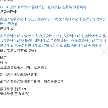
LOGO设计
名片设计
招牌/门头
包装瓶帖
包装袋
查看所有
品牌VI设计
商品 / 包装VI设计
办公 / 宣传VI设计
餐饮 / 店铺VI设计
会议 / 活动VI设
计
查看所有
设计生成
名片设计生成
VI设计生成
海报设计生成
门头设计生成
包装设计生成
易
拉宝设计生成
奖状/证书设计生成
工作证设计生成
菜单设计生成
手提袋
设计生成
电子名片设计生成
灯箱设计生成
邀请函设计生成
全部类型
确定要退出当前账号吗？
确定
取消
企业微信登录入口将于近期关闭
新用户注册功能现已关闭
老用户登录后请绑定手机号，避免数据丢失
微信登录(新用户)
继续登录(已有账号)