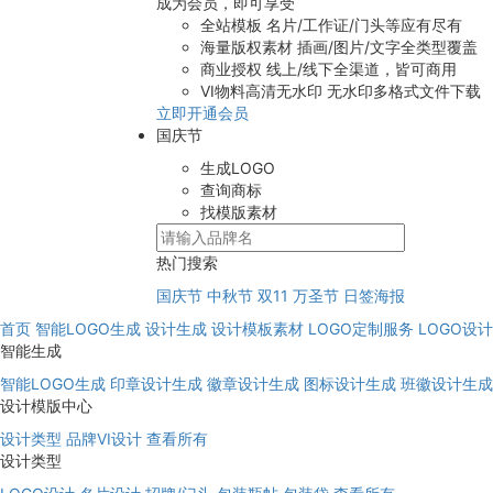
成为会员，即可享受
全站模板
名片/工作证/门头等应有尽有
海量版权素材
插画/图片/文字全类型覆盖
商业授权
线上/线下全渠道，皆可商用
VI物料高清无水印
无水印多格式文件下载
立即开通会员
国庆节
生成LOGO
查询商标
找模版素材
热门搜索
国庆节
中秋节
双11
万圣节
日签海报
首页
智能LOGO生成
设计生成
设计模板素材
LOGO定制服务
LOGO设
智能生成
智能LOGO生成
印章设计生成
徽章设计生成
图标设计生成
班徽设计生成
设计模版中心
设计类型
品牌VI设计
查看所有
设计类型