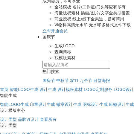
成为会员，即可享受
全站模板
名片/工作证/门头等应有尽有
海量版权素材
插画/图片/文字全类型覆盖
商业授权
线上/线下全渠道，皆可商用
VI物料高清无水印
无水印多格式文件下载
立即开通会员
国庆节
生成LOGO
查询商标
找模版素材
热门搜索
国庆节
中秋节
双11
万圣节
日签海报
首页
智能LOGO生成
设计生成
设计模板素材
LOGO定制服务
LOGO设
智能生成
智能LOGO生成
印章设计生成
徽章设计生成
图标设计生成
班徽设计生成
设计模版中心
设计类型
品牌VI设计
查看所有
设计类型