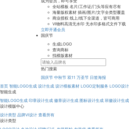
成为会员，即可享受
全站模板
名片/工作证/门头等应有尽有
海量版权素材
插画/图片/文字全类型覆盖
商业授权
线上/线下全渠道，皆可商用
VI物料高清无水印
无水印多格式文件下载
立即开通会员
国庆节
生成LOGO
查询商标
找模版素材
热门搜索
国庆节
中秋节
双11
万圣节
日签海报
首页
智能LOGO生成
设计生成
设计模板素材
LOGO定制服务
LOGO设
智能生成
智能LOGO生成
印章设计生成
徽章设计生成
图标设计生成
班徽设计生成
设计模版中心
设计类型
品牌VI设计
查看所有
设计类型