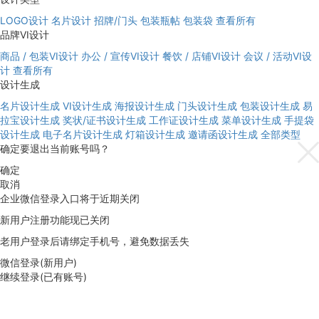
LOGO设计
名片设计
招牌/门头
包装瓶帖
包装袋
查看所有
品牌VI设计
商品 / 包装VI设计
办公 / 宣传VI设计
餐饮 / 店铺VI设计
会议 / 活动VI设
计
查看所有
设计生成
名片设计生成
VI设计生成
海报设计生成
门头设计生成
包装设计生成
易
拉宝设计生成
奖状/证书设计生成
工作证设计生成
菜单设计生成
手提袋
设计生成
电子名片设计生成
灯箱设计生成
邀请函设计生成
全部类型
确定要退出当前账号吗？
确定
取消
企业微信登录入口将于近期关闭
新用户注册功能现已关闭
老用户登录后请绑定手机号，避免数据丢失
微信登录(新用户)
继续登录(已有账号)