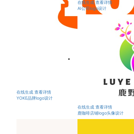
在线生成
查看详情
AI公司logo设计
在线生成
查看详情
YOKE品牌logo设计
在线生成
查看详情
鹿咖啡店铺logo头像设计