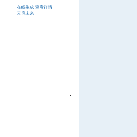
在线生成
查看详情
云启未来