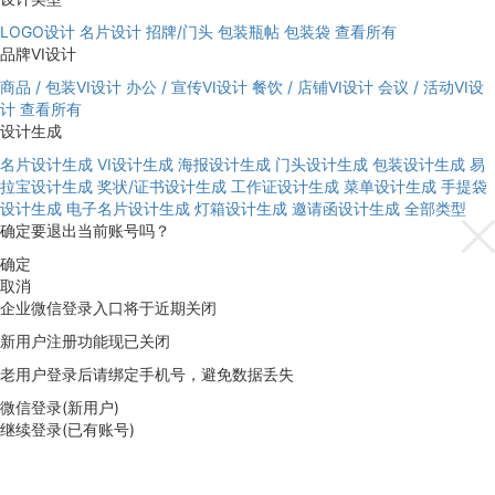
LOGO设计
名片设计
招牌/门头
包装瓶帖
包装袋
查看所有
品牌VI设计
商品 / 包装VI设计
办公 / 宣传VI设计
餐饮 / 店铺VI设计
会议 / 活动VI设
计
查看所有
设计生成
名片设计生成
VI设计生成
海报设计生成
门头设计生成
包装设计生成
易
拉宝设计生成
奖状/证书设计生成
工作证设计生成
菜单设计生成
手提袋
设计生成
电子名片设计生成
灯箱设计生成
邀请函设计生成
全部类型
确定要退出当前账号吗？
确定
取消
企业微信登录入口将于近期关闭
新用户注册功能现已关闭
老用户登录后请绑定手机号，避免数据丢失
微信登录(新用户)
继续登录(已有账号)