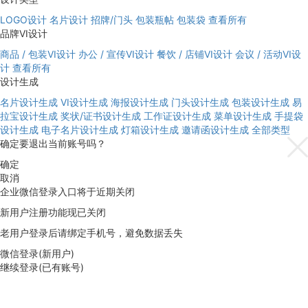
LOGO设计
名片设计
招牌/门头
包装瓶帖
包装袋
查看所有
品牌VI设计
商品 / 包装VI设计
办公 / 宣传VI设计
餐饮 / 店铺VI设计
会议 / 活动VI设
计
查看所有
设计生成
名片设计生成
VI设计生成
海报设计生成
门头设计生成
包装设计生成
易
拉宝设计生成
奖状/证书设计生成
工作证设计生成
菜单设计生成
手提袋
设计生成
电子名片设计生成
灯箱设计生成
邀请函设计生成
全部类型
确定要退出当前账号吗？
确定
取消
企业微信登录入口将于近期关闭
新用户注册功能现已关闭
老用户登录后请绑定手机号，避免数据丢失
微信登录(新用户)
继续登录(已有账号)