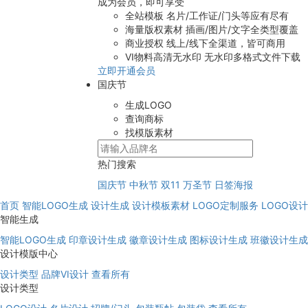
成为会员，即可享受
全站模板
名片/工作证/门头等应有尽有
海量版权素材
插画/图片/文字全类型覆盖
商业授权
线上/线下全渠道，皆可商用
VI物料高清无水印
无水印多格式文件下载
立即开通会员
国庆节
生成LOGO
查询商标
找模版素材
热门搜索
国庆节
中秋节
双11
万圣节
日签海报
首页
智能LOGO生成
设计生成
设计模板素材
LOGO定制服务
LOGO设
智能生成
智能LOGO生成
印章设计生成
徽章设计生成
图标设计生成
班徽设计生成
设计模版中心
设计类型
品牌VI设计
查看所有
设计类型