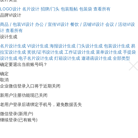
LOGO设计
名片设计
招牌/门头
包装瓶帖
包装袋
查看所有
品牌VI设计
商品 / 包装VI设计
办公 / 宣传VI设计
餐饮 / 店铺VI设计
会议 / 活动VI设
计
查看所有
设计生成
名片设计生成
VI设计生成
海报设计生成
门头设计生成
包装设计生成
易
拉宝设计生成
奖状/证书设计生成
工作证设计生成
菜单设计生成
手提袋
设计生成
电子名片设计生成
灯箱设计生成
邀请函设计生成
全部类型
确定要退出当前账号吗？
确定
取消
企业微信登录入口将于近期关闭
新用户注册功能现已关闭
老用户登录后请绑定手机号，避免数据丢失
微信登录(新用户)
继续登录(已有账号)