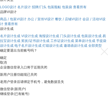
LOGO设计
名片设计
招牌/门头
包装瓶帖
包装袋
查看所有
品牌VI设计
商品 / 包装VI设计
办公 / 宣传VI设计
餐饮 / 店铺VI设计
会议 / 活动VI设
计
查看所有
设计生成
名片设计生成
VI设计生成
海报设计生成
门头设计生成
包装设计生成
易
拉宝设计生成
奖状/证书设计生成
工作证设计生成
菜单设计生成
手提袋
设计生成
电子名片设计生成
灯箱设计生成
邀请函设计生成
全部类型
确定要退出当前账号吗？
确定
取消
企业微信登录入口将于近期关闭
新用户注册功能现已关闭
老用户登录后请绑定手机号，避免数据丢失
微信登录(新用户)
继续登录(已有账号)