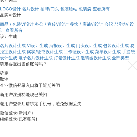
LOGO设计
名片设计
招牌/门头
包装瓶帖
包装袋
查看所有
品牌VI设计
商品 / 包装VI设计
办公 / 宣传VI设计
餐饮 / 店铺VI设计
会议 / 活动VI设
计
查看所有
设计生成
名片设计生成
VI设计生成
海报设计生成
门头设计生成
包装设计生成
易
拉宝设计生成
奖状/证书设计生成
工作证设计生成
菜单设计生成
手提袋
设计生成
电子名片设计生成
灯箱设计生成
邀请函设计生成
全部类型
确定要退出当前账号吗？
确定
取消
企业微信登录入口将于近期关闭
新用户注册功能现已关闭
老用户登录后请绑定手机号，避免数据丢失
微信登录(新用户)
继续登录(已有账号)