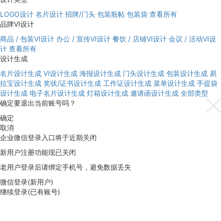
LOGO设计
名片设计
招牌/门头
包装瓶帖
包装袋
查看所有
品牌VI设计
商品 / 包装VI设计
办公 / 宣传VI设计
餐饮 / 店铺VI设计
会议 / 活动VI设
计
查看所有
设计生成
名片设计生成
VI设计生成
海报设计生成
门头设计生成
包装设计生成
易
拉宝设计生成
奖状/证书设计生成
工作证设计生成
菜单设计生成
手提袋
设计生成
电子名片设计生成
灯箱设计生成
邀请函设计生成
全部类型
确定要退出当前账号吗？
确定
取消
企业微信登录入口将于近期关闭
新用户注册功能现已关闭
老用户登录后请绑定手机号，避免数据丢失
微信登录(新用户)
继续登录(已有账号)