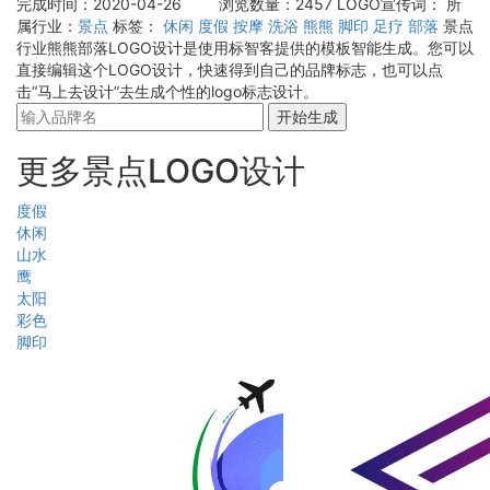
完成时间：2020-04-26
浏览数量：2457
LOGO宣传词：
所
属行业：
景点
标签：
休闲
度假
按摩
洗浴
熊熊
脚印
足疗
部落
景点
行业熊熊部落LOGO设计是使用标智客提供的模板智能生成。您可以
直接编辑这个LOGO设计，快速得到自己的品牌标志，也可以点
击“马上去设计”去生成个性的logo标志设计。
开始生成
更多景点LOGO设计
度假
休闲
山水
鹰
太阳
彩色
脚印