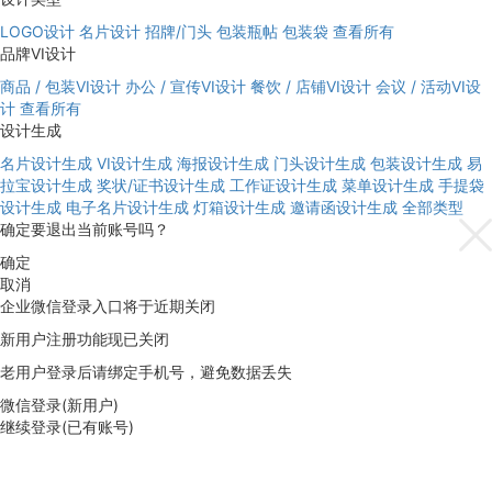
LOGO设计
名片设计
招牌/门头
包装瓶帖
包装袋
查看所有
品牌VI设计
商品 / 包装VI设计
办公 / 宣传VI设计
餐饮 / 店铺VI设计
会议 / 活动VI设
计
查看所有
设计生成
名片设计生成
VI设计生成
海报设计生成
门头设计生成
包装设计生成
易
拉宝设计生成
奖状/证书设计生成
工作证设计生成
菜单设计生成
手提袋
设计生成
电子名片设计生成
灯箱设计生成
邀请函设计生成
全部类型
确定要退出当前账号吗？
确定
取消
企业微信登录入口将于近期关闭
新用户注册功能现已关闭
老用户登录后请绑定手机号，避免数据丢失
微信登录(新用户)
继续登录(已有账号)