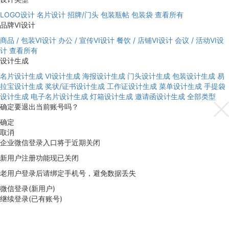
LOGO设计
名片设计
招牌/门头
包装瓶帖
包装袋
查看所有
品牌VI设计
商品 / 包装VI设计
办公 / 宣传VI设计
餐饮 / 店铺VI设计
会议 / 活动VI设
计
查看所有
设计生成
名片设计生成
VI设计生成
海报设计生成
门头设计生成
包装设计生成
易
拉宝设计生成
奖状/证书设计生成
工作证设计生成
菜单设计生成
手提袋
设计生成
电子名片设计生成
灯箱设计生成
邀请函设计生成
全部类型
确定要退出当前账号吗？
确定
取消
企业微信登录入口将于近期关闭
新用户注册功能现已关闭
老用户登录后请绑定手机号，避免数据丢失
微信登录(新用户)
继续登录(已有账号)