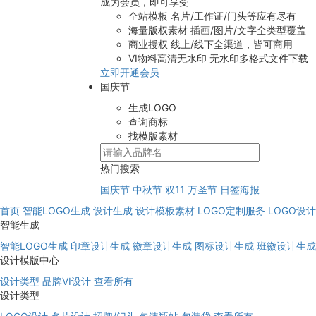
成为会员，即可享受
全站模板
名片/工作证/门头等应有尽有
海量版权素材
插画/图片/文字全类型覆盖
商业授权
线上/线下全渠道，皆可商用
VI物料高清无水印
无水印多格式文件下载
立即开通会员
国庆节
生成LOGO
查询商标
找模版素材
热门搜索
国庆节
中秋节
双11
万圣节
日签海报
首页
智能LOGO生成
设计生成
设计模板素材
LOGO定制服务
LOGO设
智能生成
智能LOGO生成
印章设计生成
徽章设计生成
图标设计生成
班徽设计生成
设计模版中心
设计类型
品牌VI设计
查看所有
设计类型