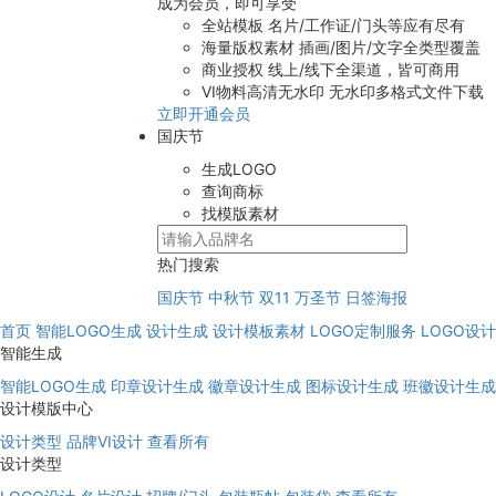
成为会员，即可享受
全站模板
名片/工作证/门头等应有尽有
海量版权素材
插画/图片/文字全类型覆盖
商业授权
线上/线下全渠道，皆可商用
VI物料高清无水印
无水印多格式文件下载
立即开通会员
国庆节
生成LOGO
查询商标
找模版素材
热门搜索
国庆节
中秋节
双11
万圣节
日签海报
首页
智能LOGO生成
设计生成
设计模板素材
LOGO定制服务
LOGO设
智能生成
智能LOGO生成
印章设计生成
徽章设计生成
图标设计生成
班徽设计生成
设计模版中心
设计类型
品牌VI设计
查看所有
设计类型