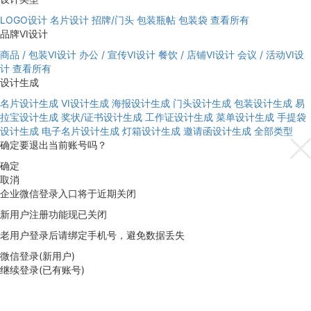
LOGO设计
名片设计
招牌/门头
包装瓶帖
包装袋
查看所有
品牌VI设计
商品 / 包装VI设计
办公 / 宣传VI设计
餐饮 / 店铺VI设计
会议 / 活动VI设
计
查看所有
设计生成
名片设计生成
VI设计生成
海报设计生成
门头设计生成
包装设计生成
易
拉宝设计生成
奖状/证书设计生成
工作证设计生成
菜单设计生成
手提袋
设计生成
电子名片设计生成
灯箱设计生成
邀请函设计生成
全部类型
确定要退出当前账号吗？
确定
取消
企业微信登录入口将于近期关闭
新用户注册功能现已关闭
老用户登录后请绑定手机号，避免数据丢失
微信登录(新用户)
继续登录(已有账号)