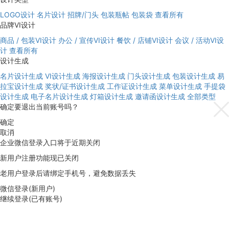
LOGO设计
名片设计
招牌/门头
包装瓶帖
包装袋
查看所有
品牌VI设计
商品 / 包装VI设计
办公 / 宣传VI设计
餐饮 / 店铺VI设计
会议 / 活动VI设
计
查看所有
设计生成
名片设计生成
VI设计生成
海报设计生成
门头设计生成
包装设计生成
易
拉宝设计生成
奖状/证书设计生成
工作证设计生成
菜单设计生成
手提袋
设计生成
电子名片设计生成
灯箱设计生成
邀请函设计生成
全部类型
确定要退出当前账号吗？
确定
取消
企业微信登录入口将于近期关闭
新用户注册功能现已关闭
老用户登录后请绑定手机号，避免数据丢失
微信登录(新用户)
继续登录(已有账号)