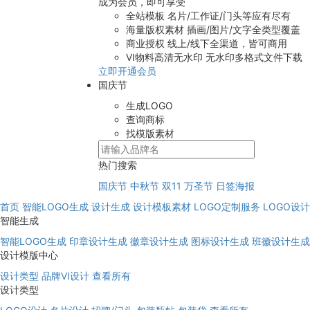
成为会员，即可享受
全站模板
名片/工作证/门头等应有尽有
海量版权素材
插画/图片/文字全类型覆盖
商业授权
线上/线下全渠道，皆可商用
VI物料高清无水印
无水印多格式文件下载
立即开通会员
国庆节
生成LOGO
查询商标
找模版素材
热门搜索
国庆节
中秋节
双11
万圣节
日签海报
首页
智能LOGO生成
设计生成
设计模板素材
LOGO定制服务
LOGO设
智能生成
智能LOGO生成
印章设计生成
徽章设计生成
图标设计生成
班徽设计生成
设计模版中心
设计类型
品牌VI设计
查看所有
设计类型