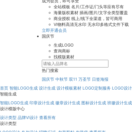
成为会员，即可享受
全站模板
名片/工作证/门头等应有尽有
海量版权素材
插画/图片/文字全类型覆盖
商业授权
线上/线下全渠道，皆可商用
VI物料高清无水印
无水印多格式文件下载
立即开通会员
国庆节
生成LOGO
查询商标
找模版素材
热门搜索
国庆节
中秋节
双11
万圣节
日签海报
首页
智能LOGO生成
设计生成
设计模板素材
LOGO定制服务
LOGO设
智能生成
智能LOGO生成
印章设计生成
徽章设计生成
图标设计生成
班徽设计生成
设计模版中心
设计类型
品牌VI设计
查看所有
设计类型