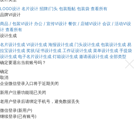
LOGO设计
名片设计
招牌/门头
包装瓶帖
包装袋
查看所有
品牌VI设计
商品 / 包装VI设计
办公 / 宣传VI设计
餐饮 / 店铺VI设计
会议 / 活动VI设
计
查看所有
设计生成
名片设计生成
VI设计生成
海报设计生成
门头设计生成
包装设计生成
易
拉宝设计生成
奖状/证书设计生成
工作证设计生成
菜单设计生成
手提袋
设计生成
电子名片设计生成
灯箱设计生成
邀请函设计生成
全部类型
确定要退出当前账号吗？
确定
取消
企业微信登录入口将于近期关闭
新用户注册功能现已关闭
老用户登录后请绑定手机号，避免数据丢失
微信登录(新用户)
继续登录(已有账号)