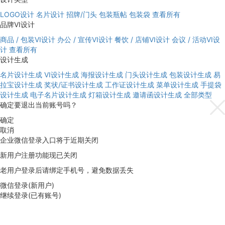
LOGO设计
名片设计
招牌/门头
包装瓶帖
包装袋
查看所有
品牌VI设计
商品 / 包装VI设计
办公 / 宣传VI设计
餐饮 / 店铺VI设计
会议 / 活动VI设
计
查看所有
设计生成
名片设计生成
VI设计生成
海报设计生成
门头设计生成
包装设计生成
易
拉宝设计生成
奖状/证书设计生成
工作证设计生成
菜单设计生成
手提袋
设计生成
电子名片设计生成
灯箱设计生成
邀请函设计生成
全部类型
确定要退出当前账号吗？
确定
取消
企业微信登录入口将于近期关闭
新用户注册功能现已关闭
老用户登录后请绑定手机号，避免数据丢失
微信登录(新用户)
继续登录(已有账号)