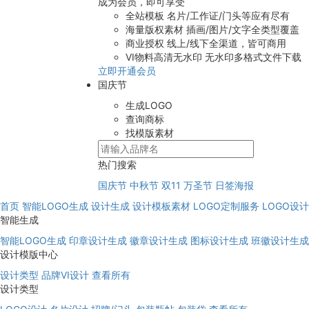
成为会员，即可享受
全站模板
名片/工作证/门头等应有尽有
海量版权素材
插画/图片/文字全类型覆盖
商业授权
线上/线下全渠道，皆可商用
VI物料高清无水印
无水印多格式文件下载
立即开通会员
国庆节
生成LOGO
查询商标
找模版素材
热门搜索
国庆节
中秋节
双11
万圣节
日签海报
首页
智能LOGO生成
设计生成
设计模板素材
LOGO定制服务
LOGO设
智能生成
智能LOGO生成
印章设计生成
徽章设计生成
图标设计生成
班徽设计生成
设计模版中心
设计类型
品牌VI设计
查看所有
设计类型