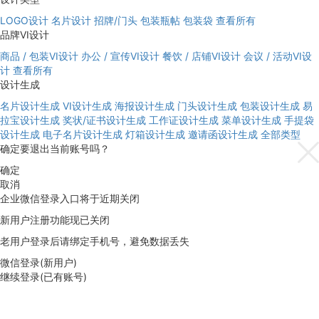
LOGO设计
名片设计
招牌/门头
包装瓶帖
包装袋
查看所有
品牌VI设计
商品 / 包装VI设计
办公 / 宣传VI设计
餐饮 / 店铺VI设计
会议 / 活动VI设
计
查看所有
设计生成
名片设计生成
VI设计生成
海报设计生成
门头设计生成
包装设计生成
易
拉宝设计生成
奖状/证书设计生成
工作证设计生成
菜单设计生成
手提袋
设计生成
电子名片设计生成
灯箱设计生成
邀请函设计生成
全部类型
确定要退出当前账号吗？
确定
取消
企业微信登录入口将于近期关闭
新用户注册功能现已关闭
老用户登录后请绑定手机号，避免数据丢失
微信登录(新用户)
继续登录(已有账号)