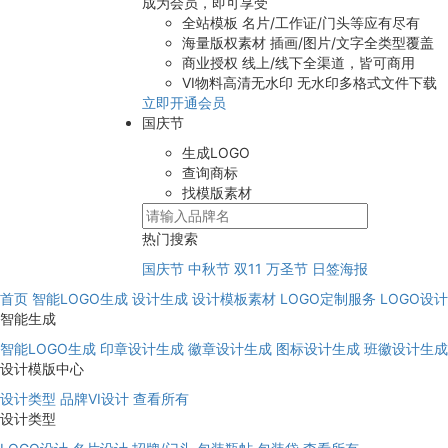
成为会员，即可享受
全站模板
名片/工作证/门头等应有尽有
海量版权素材
插画/图片/文字全类型覆盖
商业授权
线上/线下全渠道，皆可商用
VI物料高清无水印
无水印多格式文件下载
立即开通会员
国庆节
生成LOGO
查询商标
找模版素材
热门搜索
国庆节
中秋节
双11
万圣节
日签海报
首页
智能LOGO生成
设计生成
设计模板素材
LOGO定制服务
LOGO设
智能生成
智能LOGO生成
印章设计生成
徽章设计生成
图标设计生成
班徽设计生成
设计模版中心
设计类型
品牌VI设计
查看所有
设计类型