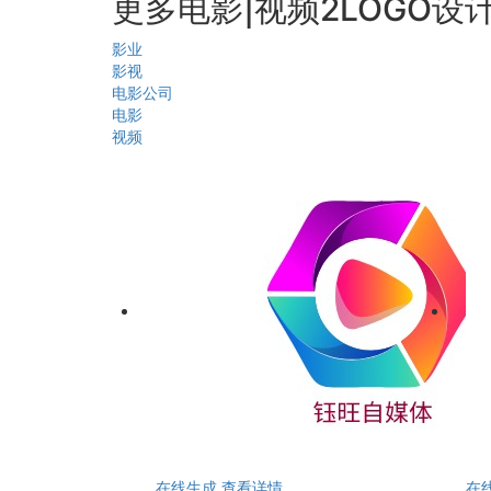
更多电影|视频2LOGO设
影业
影视
电影公司
电影
视频
在线生成
查看详情
在