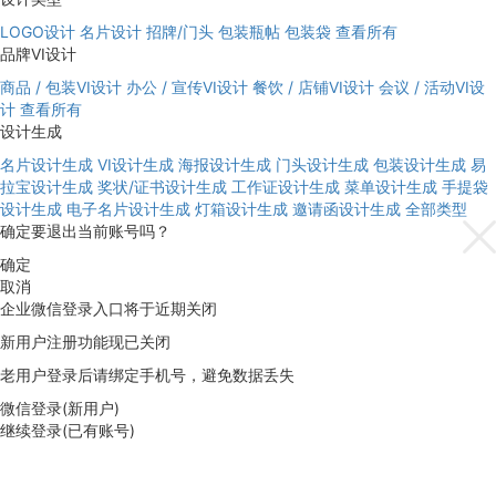
LOGO设计
名片设计
招牌/门头
包装瓶帖
包装袋
查看所有
品牌VI设计
商品 / 包装VI设计
办公 / 宣传VI设计
餐饮 / 店铺VI设计
会议 / 活动VI设
计
查看所有
设计生成
名片设计生成
VI设计生成
海报设计生成
门头设计生成
包装设计生成
易
拉宝设计生成
奖状/证书设计生成
工作证设计生成
菜单设计生成
手提袋
设计生成
电子名片设计生成
灯箱设计生成
邀请函设计生成
全部类型
确定要退出当前账号吗？
确定
取消
企业微信登录入口将于近期关闭
新用户注册功能现已关闭
老用户登录后请绑定手机号，避免数据丢失
微信登录(新用户)
继续登录(已有账号)