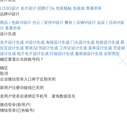
LOGO设计
名片设计
招牌/门头
包装瓶帖
包装袋
查看所有
品牌VI设计
商品 / 包装VI设计
办公 / 宣传VI设计
餐饮 / 店铺VI设计
会议 / 活动VI设
计
查看所有
设计生成
名片设计生成
VI设计生成
海报设计生成
门头设计生成
包装设计生成
易
拉宝设计生成
奖状/证书设计生成
工作证设计生成
菜单设计生成
手提袋
设计生成
电子名片设计生成
灯箱设计生成
邀请函设计生成
全部类型
确定要退出当前账号吗？
确定
取消
企业微信登录入口将于近期关闭
新用户注册功能现已关闭
老用户登录后请绑定手机号，避免数据丢失
微信登录(新用户)
继续登录(已有账号)