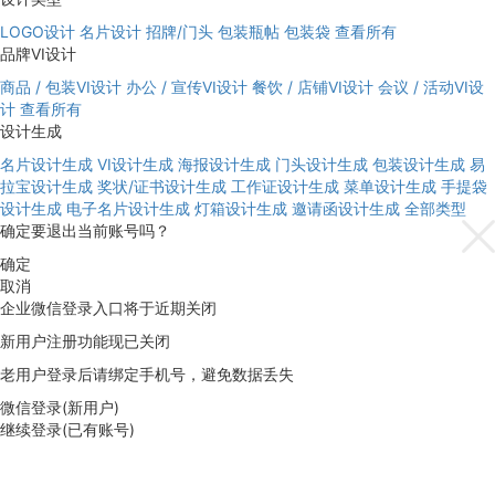
LOGO设计
名片设计
招牌/门头
包装瓶帖
包装袋
查看所有
品牌VI设计
商品 / 包装VI设计
办公 / 宣传VI设计
餐饮 / 店铺VI设计
会议 / 活动VI设
计
查看所有
设计生成
名片设计生成
VI设计生成
海报设计生成
门头设计生成
包装设计生成
易
拉宝设计生成
奖状/证书设计生成
工作证设计生成
菜单设计生成
手提袋
设计生成
电子名片设计生成
灯箱设计生成
邀请函设计生成
全部类型
确定要退出当前账号吗？
确定
取消
企业微信登录入口将于近期关闭
新用户注册功能现已关闭
老用户登录后请绑定手机号，避免数据丢失
微信登录(新用户)
继续登录(已有账号)