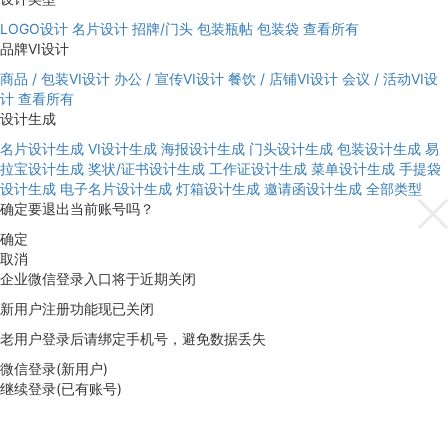
LOGO设计
名片设计
招牌/门头
包装瓶帖
包装袋
查看所有
品牌VI设计
商品 / 包装VI设计
办公 / 宣传VI设计
餐饮 / 店铺VI设计
会议 / 活动VI设
计
查看所有
设计生成
名片设计生成
VI设计生成
海报设计生成
门头设计生成
包装设计生成
易
拉宝设计生成
奖状/证书设计生成
工作证设计生成
菜单设计生成
手提袋
设计生成
电子名片设计生成
灯箱设计生成
邀请函设计生成
全部类型
确定要退出当前账号吗？
确定
取消
企业微信登录入口将于近期关闭
新用户注册功能现已关闭
老用户登录后请绑定手机号，避免数据丢失
微信登录(新用户)
继续登录(已有账号)